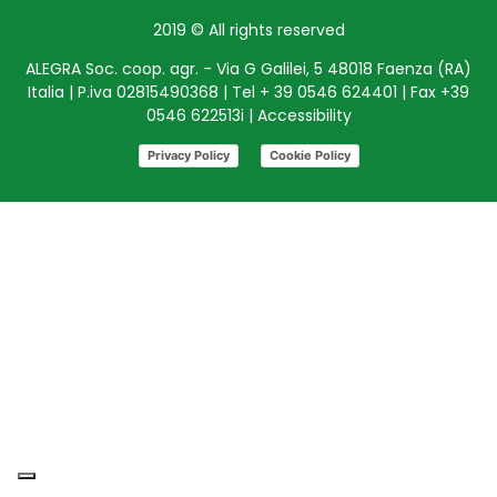
2019 © All rights reserved
ALEGRA Soc. coop. agr. - Via G Galilei, 5 48018 Faenza (RA)
Italia | P.iva 02815490368 | Tel + 39 0546 624401 | Fax +39
0546 622513i |
Accessibility
Privacy Policy
Cookie Policy