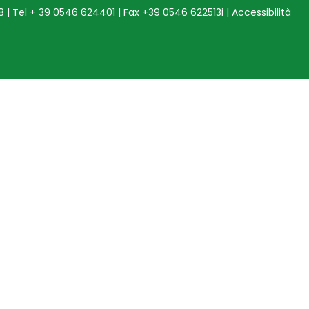
68 | Tel + 39 0546 624401 | Fax +39 0546 622513i |
Accessibilità