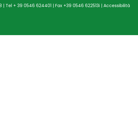
68 | Tel + 39 0546 624401 | Fax +39 0546 622513i |
Accessibilità