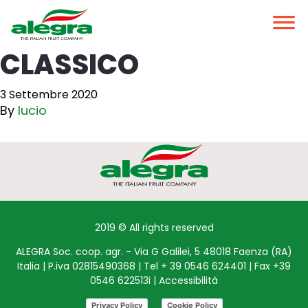
CLASSICO
3 Settembre 2020
By
lucio
2019 © All rights reserved
ALEGRA Soc. coop. agr. - Via G Galilei, 5 48018 Faenza (RA)
Italia | P.iva 02815490368 | Tel + 39 0546 624401 | Fax +39
0546 622513i |
Accessibilità
Privacy Policy
Cookie Policy